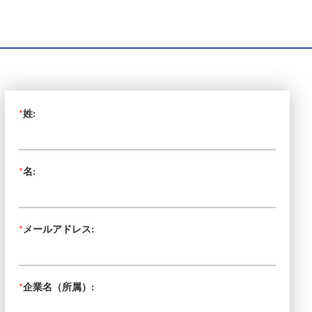
*
姓:
*
名:
*
メールアドレス:
*
企業名（所属）: