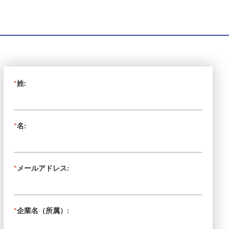
*
姓:
*
名:
*
メールアドレス:
*
企業名（所属）: